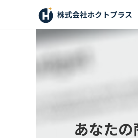
コ
ナ
ン
ビ
テ
ゲ
ン
ー
ツ
シ
へ
ョ
ス
ン
キ
に
ッ
移
プ
動
あなたの